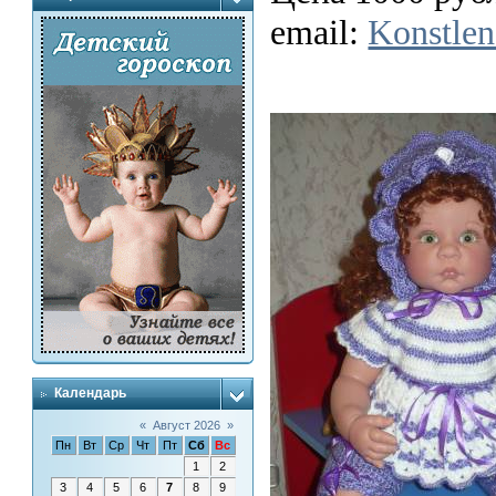
email:
Konstlen
Календарь
«
Август 2026
»
Пн
Вт
Ср
Чт
Пт
Сб
Вс
1
2
3
4
5
6
7
8
9