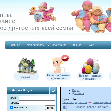
Главная
Мой профиль
Регистрация
Выход
Вход
Форма Входа
Инфо
Добавить
Логин:
Привет,
Гость
Зарегистрируйтесь
или
авторизуйтес
Пароль:
Добавить новость на сай
запомнить