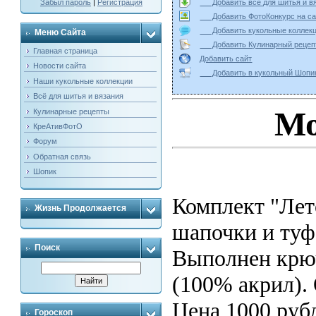
Добавить всё для шитья и
Забыл пароль
|
Регистрация
Добавить ФотоКонкурс на
Добавить кукольные колле
Меню Сайта
Добавить Кулинарный реце
Главная страница
Добавить сайт
Новости сайта
Добавить в кукольный Ш
Наши кукольные коллекции
Всё для шитья и вязания
Мо
Кулинарные рецепты
КреАтивФотО
Форум
Обратная связь
Шопик
Комплект "Лет
Жизнь Продолжается
шапочки и туф
Поиск
Выполнен крюч
(100% акрил). 
Цена 1000 руб
Гороскоп