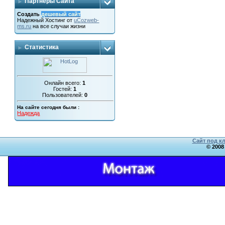
Партнеры Сайта
Создать
дешевый сайт
Надежный
Хостинг от
uCoz
web-
ms.ru
на все случаи жизни
Статистика
Онлайн всего:
1
Гостей:
1
Пользователей:
0
На сайте сегодня были :
Надежда
Сайт под к
© 2008