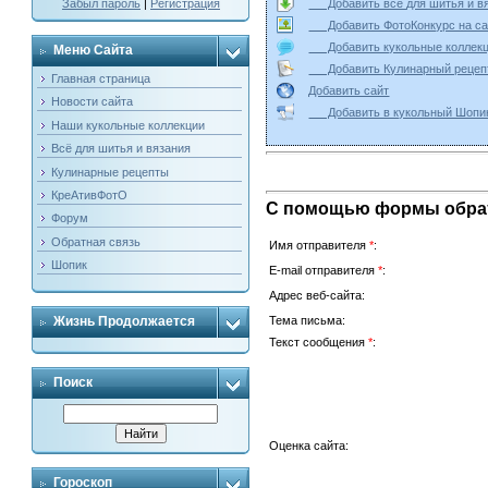
Добавить всё для шитья и
Забыл пароль
|
Регистрация
Добавить ФотоКонкурс на
Добавить кукольные колле
Меню Сайта
Добавить Кулинарный реце
Главная страница
Добавить сайт
Новости сайта
Добавить в кукольный Ш
Наши кукольные коллекции
Всё для шитья и вязания
Кулинарные рецепты
КреАтивФотО
С помощью формы обратн
Форум
Обратная связь
Имя отправителя
*
:
Шопик
E-mail отправителя
*
:
Адрес веб-сайта:
Жизнь Продолжается
Тема письма:
Текст сообщения
*
:
Поиск
Оценка сайта:
Гороскоп