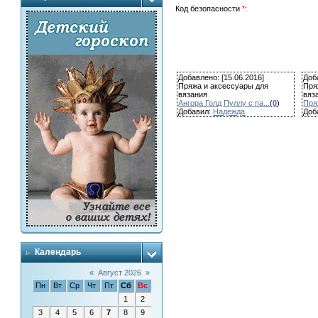
Код безопасности
*
:
Добавлено: [15.06.2016]
Доб
Пряжа и аксессуары для
Пря
вязания
вяз
Ангора Голд Пуллу с па...
(
0
)
Пря
Добавил:
Надежда
Доб
Календарь
«
Август 2026
»
Пн
Вт
Ср
Чт
Пт
Сб
Вс
1
2
3
4
5
6
7
8
9