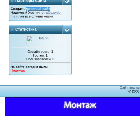
Партнеры Сайта
Создать
дешевый сайт
Надежный
Хостинг от
uCoz
web-
ms.ru
на все случаи жизни
Статистика
Онлайн всего:
1
Гостей:
1
Пользователей:
0
На сайте сегодня были :
Надежда
Сайт под к
© 2008