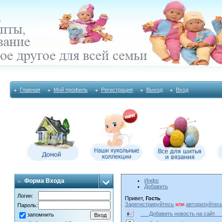
Главная
Мой профиль
Регистрация
Выход
Вход
Форма Входа
Инфо
Добавить
Логин:
Привет,
Гость
Зарегистрируйтесь
или
авторизуйтес
Пароль:
Добавить новость на сай
запомнить