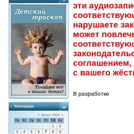
эти аудиозапи
соответствую
нарушаете зак
может повлеч
соответствую
законодатель
соглашением,
с вашего жёст
В разработке
Календарь
«
Август 2026
»
Пн
Вт
Ср
Чт
Пт
Сб
Вс
1
2
3
4
5
6
7
8
9