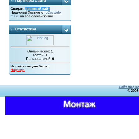
Партнеры Сайта
Создать
дешевый сайт
Надежный
Хостинг от
uCoz
web-
ms.ru
на все случаи жизни
Статистика
Онлайн всего:
1
Гостей:
1
Пользователей:
0
На сайте сегодня были :
Надежда
Сайт под к
© 2008