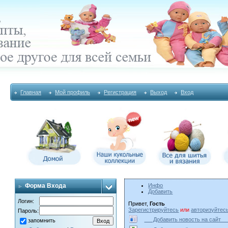
Главная
Мой профиль
Регистрация
Выход
Вход
Форма Входа
Инфо
Добавить
Логин:
Привет,
Гость
Зарегистрируйтесь
или
авторизуйтес
Пароль:
Добавить новость на сай
запомнить