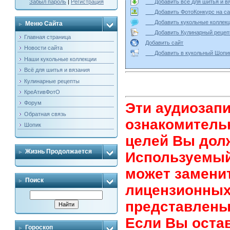
Добавить всё для шитья и
Забыл пароль
|
Регистрация
Добавить ФотоКонкурс на
Добавить кукольные колле
Меню Сайта
Добавить Кулинарный реце
Главная страница
Добавить сайт
Новости сайта
Добавить в кукольный Ш
Наши кукольные коллекции
Всё для шитья и вязания
Кулинарные рецепты
КреАтивФотО
Форум
Эти аудиозап
Обратная связь
ознакомитель
Шопик
целей Вы дол
Жизнь Продолжается
Используемый
может замени
Поиск
лицензионных
представлены
Eсли Вы остав
Гороскоп