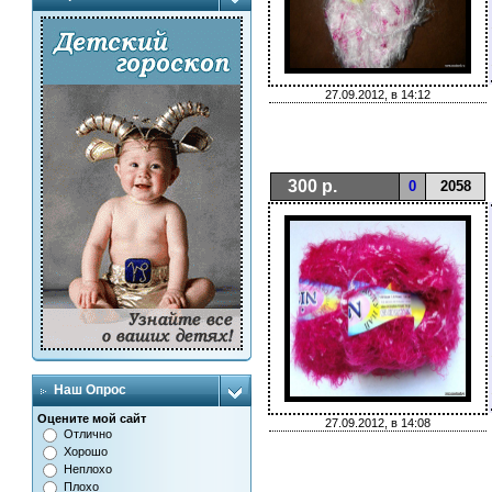
27.09.2012, в 14:12
300 р.
0
2058
Наш Опрос
Оцените мой сайт
27.09.2012, в 14:08
Отлично
Хорошо
Неплохо
Плохо