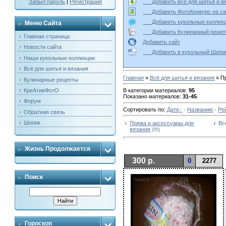
Добавить всё для шитья и
Забыл пароль
|
Регистрация
Добавить ФотоКонкурс на
Добавить кукольные колле
Меню Сайта
Добавить Кулинарный реце
Главная страница
Добавить сайт
Новости сайта
Добавить в кукольный Ш
Наши кукольные коллекции
Всё для шитья и вязания
Главная
»
Всё для шитья и вязания
» П
Кулинарные рецепты
КреАтивФотО
В категории материалов
:
95
Показано материалов
:
31-45
Форум
Сортировать по
:
Дате
·
Названию
·
Ре
Обратная связь
Шопик
Пряжа и аксессуары для
Вс
вязания
[95]
Жизнь Продолжается
300 р.
0
2277
Поиск
Гороскоп