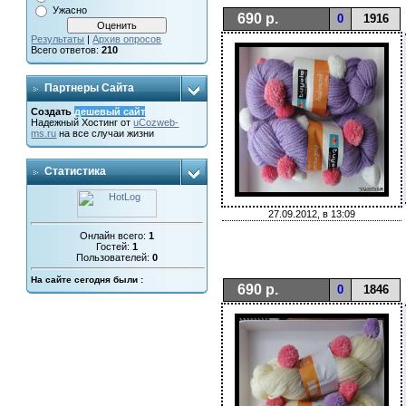
Ужасно
690 р.
0
1916
Результаты
|
Архив опросов
Всего ответов:
210
Партнеры Сайта
Создать
дешевый сайт
Надежный
Хостинг от
uCoz
web-
ms.ru
на все случаи жизни
Статистика
27.09.2012, в 13:09
Онлайн всего:
1
Гостей:
1
Пользователей:
0
На сайте сегодня были :
690 р.
0
1846