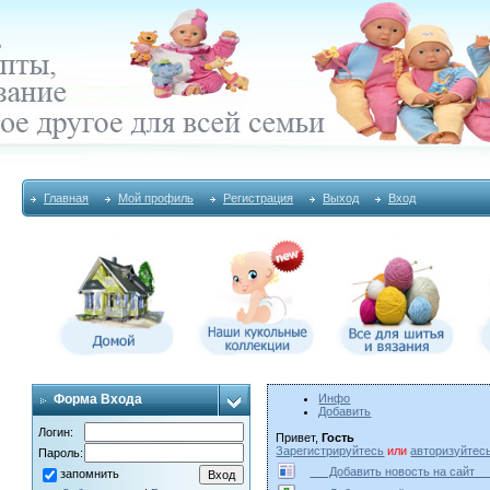
Главная
Мой профиль
Регистрация
Выход
Вход
Форма Входа
Инфо
Добавить
Логин:
Привет,
Гость
Зарегистрируйтесь
или
авторизуйтес
Пароль:
Добавить новость на сай
запомнить