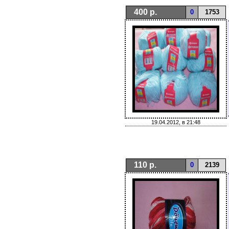
400 р.
0
1753
19.04.2012, в 21:48
110 р.
0
2139