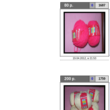
80 р.
0
1687
19.04.2012, в 21:53
200 р.
0
1759