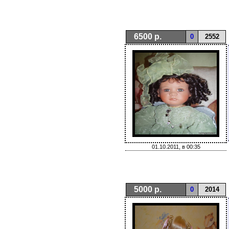
6500 р.
0
2552
01.10.2011, в 00:35
5000 р.
0
2014