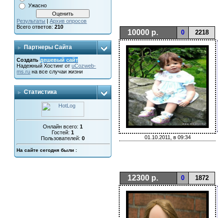
Ужасно
Результаты
|
Архив опросов
Всего ответов:
210
10000 р.
0
2218
Партнеры Сайта
Создать
дешевый сайт
Надежный
Хостинг от
uCoz
web-
ms.ru
на все случаи жизни
Статистика
Онлайн всего:
1
Гостей:
1
01.10.2011, в 09:34
Пользователей:
0
На сайте сегодня были :
12300 р.
0
1872