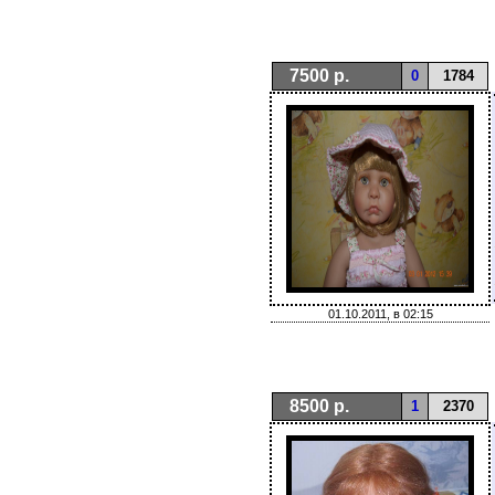
7500 р.
0
1784
01.10.2011, в 02:15
8500 р.
1
2370