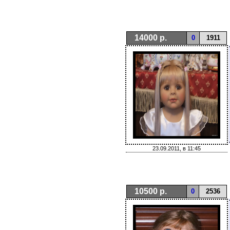
14000 р.
0
1911
23.09.2011, в 11:45
10500 р.
0
2536