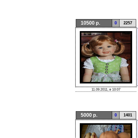
10500 р.
0
2257
11.09.2011, в 10:07
5000 р.
0
1401