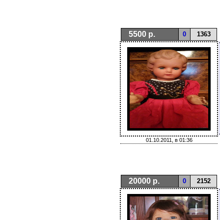
5500 р.
0
1363
01.10.2011, в 01:36
20000 р.
0
2152