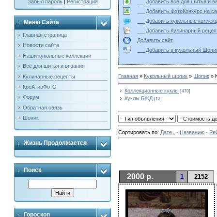
Добавить всё для шитья и
Забыл пароль
|
Регистрация
Добавить ФотоКонкурс на
Добавить кукольные колле
Меню Сайта
Добавить Кулинарный реце
Главная страница
Добавить сайт
Новости сайта
Добавить в кукольный Ш
Наши кукольные коллекции
Всё для шитья и вязания
Главная
»
Кукольный шопик
»
Шопик
» 
Кулинарные рецепты
КреАтивФотО
Коллекционные куклы
[470]
Форум
Куклы БЖД
[12]
Обратная связь
Шопик
Сортировать по
:
Дате
·
Названию
·
Ре
Жизнь Продолжается
Поиск
2000 р.
1
2152
Гороскоп