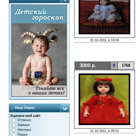
01.10.2011, в 10:04
3000 р.
0
1768
Наш Опрос
Оцените мой сайт
Отлично
Хорошо
Неплохо
01.10.2011, в 09:51
Плохо