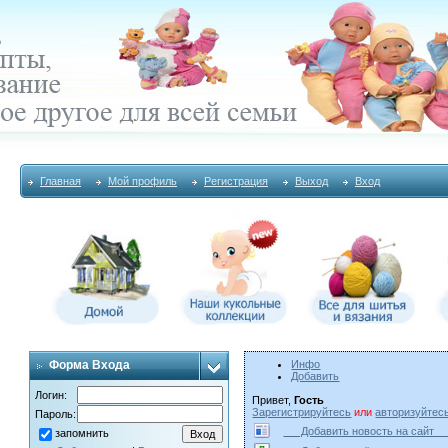
Главная
Мой профиль
Регистрация
Выход
Вход
Форма Входа
Инфо
Добавить
Логин:
Привет,
Гость
Зарегистрируйтесь
или
авторизуйтес
Пароль:
Добавить новость на сай
запомнить