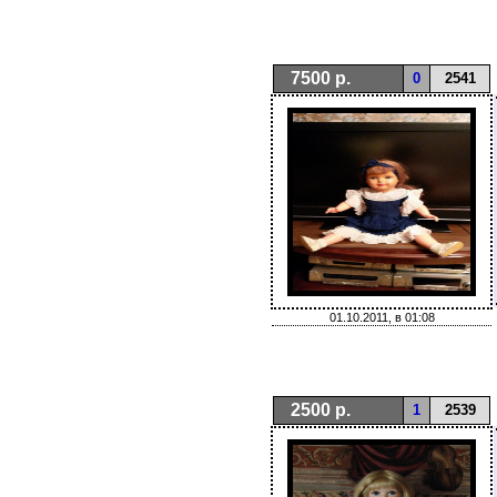
7500 р.
0
2541
01.10.2011, в 01:08
2500 р.
1
2539