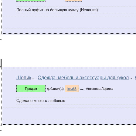
Полный ауфит на большую куклу (Испания)
Шопик
Одежда, мебель и аксессуары для кукол
→
→
→
Продам
добавил(а)
lora66
Антонова Лариса
Сделано мною с любовью