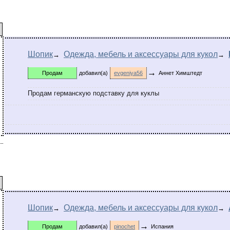
Шопик
Одежда, мебель и аксессуары для кукол
→
→
→
Продам
добавил(а)
evgeniya56
Аннет Химштедт
Продам германскую подставку для куклы
Шопик
Одежда, мебель и аксессуары для кукол
→
→
→
Продам
добавил(а)
pinochet
Испания