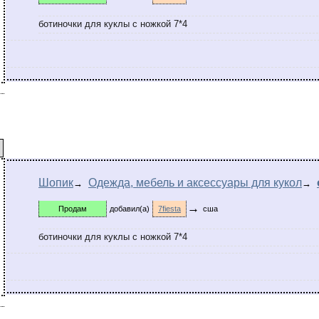
ботиночки для куклы с ножкой 7*4
Шопик
Одежда, мебель и аксессуары для кукол
→
→
→
Продам
добавил(а)
7fiesta
сша
ботиночки для куклы с ножкой 7*4