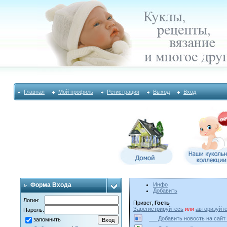
Главная
Мой профиль
Регистрация
Выход
Вход
Форма Входа
Инфо
Добавить
Логин:
Привет,
Гость
Зарегистрируйтесь
или
авторизуйт
Пароль:
Добавить новость на с
запомнить