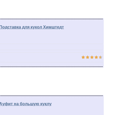
Подставка для кукол Химштедт
Ауфит на большую куклу