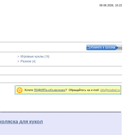
09.08.2026, 10:22
Игровые куклы
[78]
Разное
[4]
Хотите
ПОДНЯТЬ-объявление
? Обращайтесь на e-meil:
info@modnel.ru
коляска для кукол