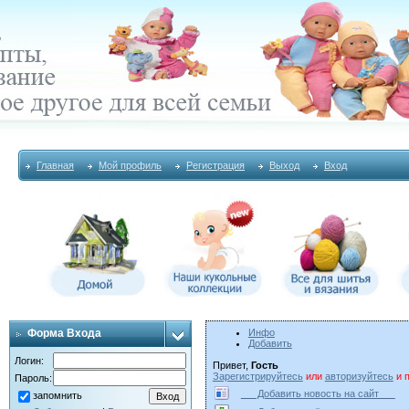
Главная
Мой профиль
Регистрация
Выход
Вход
Форма Входа
Инфо
Добавить
Логин:
Привет,
Гость
Зарегистрируйтесь
или
авторизуйтесь
и п
Пароль:
Добавить новость на сайт
запомнить