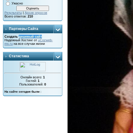
Ужасно
Результаты
|
Архив опросов
Всего ответов:
210
Партнеры Сайта
Создать
дешевый сайт
Надежный
Хостинг от
uCoz
web-
ms.ru
на все случаи жизни
Статистика
Онлайн всего:
1
Гостей:
1
Пользователей:
0
На сайте сегодня были :