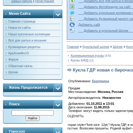
Добавить всё для шитья и вя
Забыл пароль
|
Регистрация
Добавить ФотоКонкурс на са
Добавить кукольные коллекци
Меню Сайта
Добавить Кулинарный рецепт 
Главная страница
Добавить сайт
Новости сайта
Добавить в кукольный Шопи
Наши кукольные коллекции
Всё для шитья и вязания
Главная
»
Кукольный шопик
»
Шопик
»
Кол
Кулинарные рецепты
КреАтивФотО
Коллекционные куклы
[470]
Форум
Куклы БЖД
[12]
Обратная связь
Кукла ГДР новая с бирочк
Шопик
Опубликовано:
Екатерина
Жизнь Продолжается
Продам
Местонахождение:
Москва, Россия
Автор/производитель:
Неизвестен
Добавлено:
01.10.2011 в 13:01
Поиск
Дата окончания:
11.08.2015
Телефон: могут видеть только зарегистри
ОЦЕНИТЬ
:
<span style="font-size: 12pt;">Кукла ГДР,
густые. Волосики прошиты. Родной ауфит.
Гороскоп