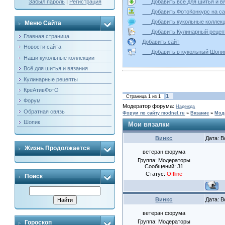
Добавить всё для шитья и
Забыл пароль
|
Регистрация
Добавить ФотоКонкурс на
Добавить кукольные колле
Меню Сайта
Добавить Кулинарный реце
Главная страница
Добавить сайт
Новости сайта
Добавить в кукольный Ш
Наши кукольные коллекции
Всё для шитья и вязания
Кулинарные рецепты
КреАтивФотО
1
Страница
1
из
1
Форум
Модератор форума:
Надежда
Обратная связь
Форум по сайту modnel.ru
»
Вязание
»
Мод
Шопик
Мои вязалки
Винкс
Дата: В
Жизнь Продолжается
ветеран форума
Группа: Модераторы
Сообщений:
31
Статус:
Offline
Поиск
Винкс
Дата: В
ветеран форума
Группа: Модераторы
Гороскоп