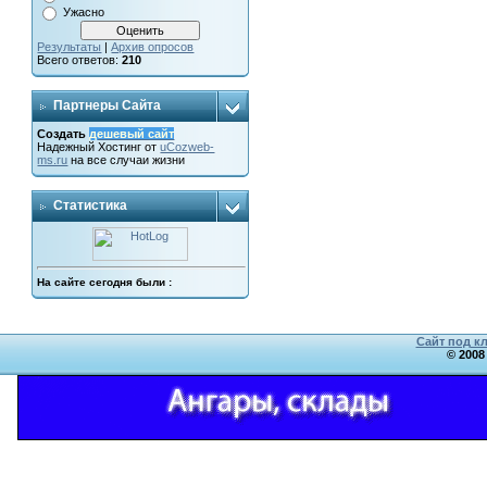
Ужасно
Результаты
|
Архив опросов
Всего ответов:
210
Партнеры Сайта
Создать
дешевый сайт
Надежный
Хостинг от
uCoz
web-
ms.ru
на все случаи жизни
Статистика
На сайте сегодня были :
Сайт под к
© 2008