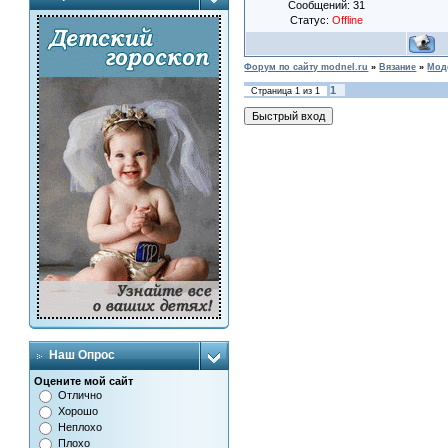
Сообщений:
31
Статус:
Offline
Форум по сайту modnel.ru
»
Вязание
»
Мод
1
Страница
1
из
1
Наш Опрос
Оцените мой сайт
Отлично
Хорошо
Неплохо
Плохо