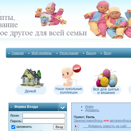
Главная
Мой профиль
Регистрация
Выход
Вход
Форма Входа
Инфо
Добавить
Логин:
Привет,
Гость
Зарегистрируйтесь
или
авторизуйтес
Пароль:
Добавить новость на сай
запомнить