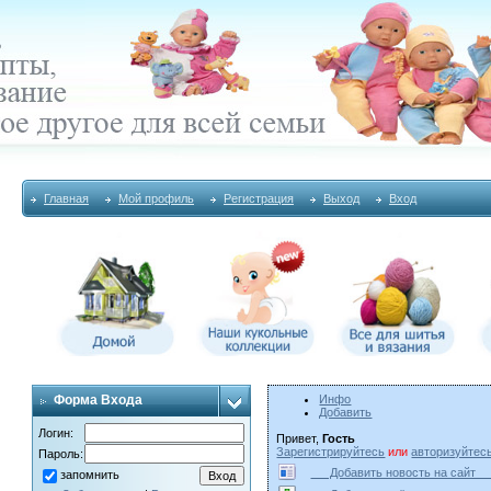
Главная
Мой профиль
Регистрация
Выход
Вход
Форма Входа
Инфо
Добавить
Логин:
Привет,
Гость
Зарегистрируйтесь
или
авторизуйтес
Пароль:
Добавить новость на сай
запомнить