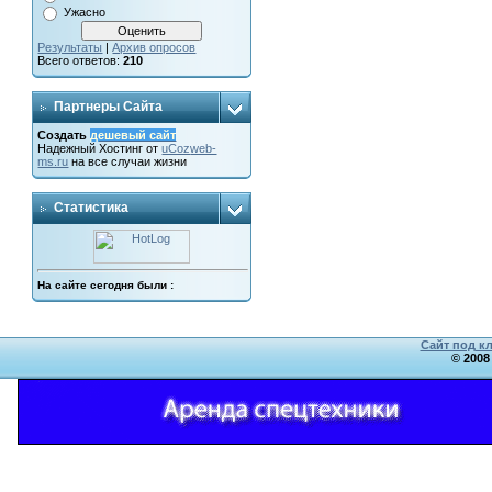
Ужасно
Результаты
|
Архив опросов
Всего ответов:
210
Партнеры Сайта
Создать
дешевый сайт
Надежный
Хостинг от
uCoz
web-
ms.ru
на все случаи жизни
Статистика
На сайте сегодня были :
Сайт под к
© 2008