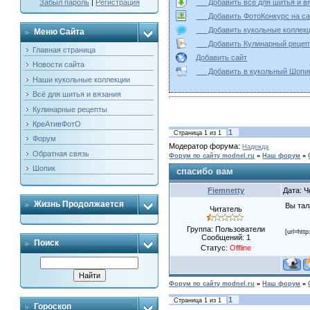
Добавить всё для шитья и
Забыл пароль
|
Регистрация
Добавить ФотоКонкурс на
Добавить кукольные колле
Меню Сайта
Добавить Кулинарный реце
Главная страница
Добавить сайт
Новости сайта
Добавить в кукольный Ш
Наши кукольные коллекции
Всё для шитья и вязания
Кулинарные рецепты
КреАтивФотО
1
Страница
1
из
1
Форум
Модератор форума:
Надежда
Обратная связь
Форум по сайту modnel.ru
»
Наш форум
»
Шопик
спасибо вам
Fiemnetty
Дата: Ч
Жизнь Продолжается
Вы тал
Читатель
Группа: Пользователи
[url=htt
Сообщений:
1
Поиск
Статус:
Offline
Форум по сайту modnel.ru
»
Наш форум
»
1
Страница
1
из
1
Гороскоп