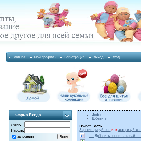
Главная
Мой профиль
Регистрация
Выход
Вход
Форма Входа
Инфо
Добавить
Логин:
Привет,
Гость
Зарегистрируйтесь
или
авторизуйтес
Пароль:
Добавить новость на сай
запомнить