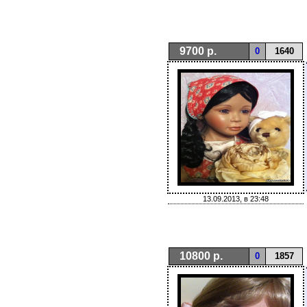
9700 р.
0
1640
13.09.2013, в 23:48
10800 р.
0
1857