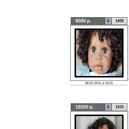
9000 р.
0
1455
08.02.2014, в 16:01
19200 р.
0
1533