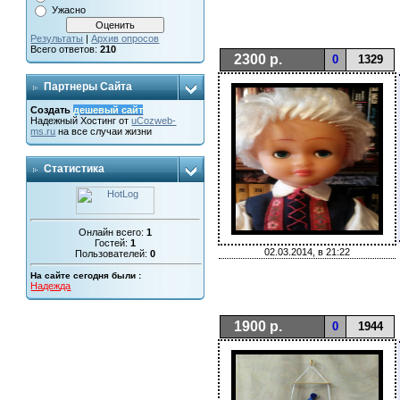
Ужасно
Результаты
|
Архив опросов
Всего ответов:
210
2300 р.
0
1329
Партнеры Сайта
Создать
дешевый сайт
Надежный
Хостинг от
uCoz
web-
ms.ru
на все случаи жизни
Статистика
Онлайн всего:
1
Гостей:
1
02.03.2014, в 21:22
Пользователей:
0
На сайте сегодня были :
Надежда
1900 р.
0
1944