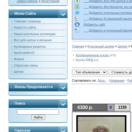
Добавить всё для шитья и
Забыл пароль
|
Регистрация
Добавить ФотоКонкурс на
Добавить кукольные колле
Меню Сайта
Добавить Кулинарный реце
Главная страница
Добавить сайт
Новости сайта
Добавить в кукольный Ш
Наши кукольные коллекции
Всё для шитья и вязания
Главная
»
Кукольный шопик
»
Шопик
» 
Кулинарные рецепты
КреАтивФотО
Коллекционные куклы
[470]
Форум
Куклы БЖД
[12]
Обратная связь
Шопик
Сортировать по
:
Дате
·
Названию
·
Ре
Жизнь Продолжается
Поиск
4300 р.
0
1339
Гороскоп