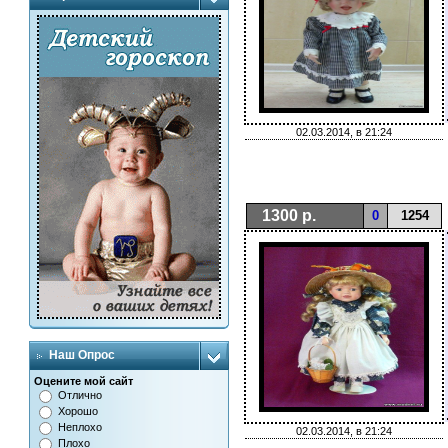
02.03.2014, в 21:24
1300 р.
0
1254
Наш Опрос
Оцените мой сайт
Отлично
Хорошо
Неплохо
02.03.2014, в 21:24
Плохо